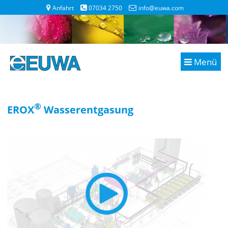
Anfahrt
07034 2750
info@euwa.com
Menü
®
EROX
Wasserentgasung