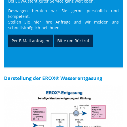
Bei EUWA steht guter Service ganz weit oben.
Deswegen beraten wir Sie gerne persönlich und
kompetent.
Stellen Sie hier Ihre Anfrage und wir melden uns
schnellstmöglich bei Ihnen.
Per E-Mail anfragen
Bitte um Rückruf
Darstellung der EROX® Wasserentgasung