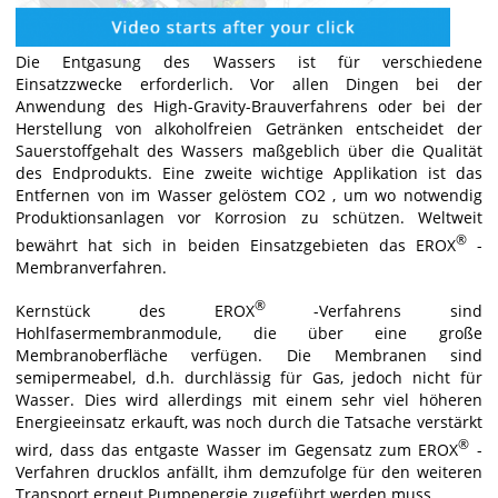
Die Entgasung des Wassers ist für verschiedene
Einsatzzwecke erforderlich. Vor allen Dingen bei der
Anwendung des High-Gravity-Brauverfahrens oder bei der
Herstellung von alkoholfreien Getränken entscheidet der
Sauerstoffgehalt des Wassers maßgeblich über die Qualität
des Endprodukts. Eine zweite wichtige Applikation ist das
Entfernen von im Wasser gelöstem CO2 , um wo notwendig
Produktionsanlagen vor Korrosion zu schützen. Weltweit
®
bewährt hat sich in beiden Einsatzgebieten das EROX
-
Membranverfahren.
®
Kernstück des EROX
-Verfahrens sind
Hohlfasermembranmodule, die über eine große
Membranoberfläche verfügen. Die Membranen sind
semipermeabel, d.h. durchlässig für Gas, jedoch nicht für
Wasser. Dies wird allerdings mit einem sehr viel höheren
Energieeinsatz erkauft, was noch durch die Tatsache verstärkt
®
wird, dass das entgaste Wasser im Gegensatz zum EROX
-
Verfahren drucklos anfällt, ihm demzufolge für den weiteren
Transport erneut Pumpenergie zugeführt werden muss.